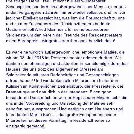
Preisträger. Denn Fredi ist nicht nur ein wunderbarer
Schauspieler, sondern ein außergewöhnlicher Mensch, der uns
in den vergangenen Jahren immer wieder selbstlos und frei von
jeglicher Eitelkeit gezeigt hat, was ihm die Freundschaft zu uns
und zu den Zuschauern des Residenztheaters bedeutet.
Gestern erhielt Alfred Kleinheinz für seine besonderen
Verdienste um den Verein der Freunde des Residenztheaters
einen Ehrenpreis - wir gratulieren ihm ganz herzlich dazu!
Es war eine wirklich außergewöhnliche, emotionale Matiée, die
wir am 08. Juli 2018 im Residenztheater erleben durften. Wir
danken den ehemaligen und aktuellen Ensemblemitgliedern des
Hauses, die uns trotz des allgemeinen Stresses am
Spielzeitende mit ihren Redebeiträge und Gesangseinlagen
erfreut haben! Und wir danken allen Mitarbeitern hinter den
Kulissen im Künstlerischen Betriebsbüro, der Pressestelle, der
Dramaturgie und natürlich in der Intendanz. Einen ganz
besonderen Dank möchten wir der Regisseurin Mirjam Loibl, die
uns in der Vorbereitung und Umsetzung der Matinée sehr
geholfen hat, aussprechen! Und natürlich dem Hausherrn und
Intendanten Martin Kušej - das große Engagement seiner
Mitarbeiter hat diesen Vormittag im Residenztheater so
einzigartig gemacht!