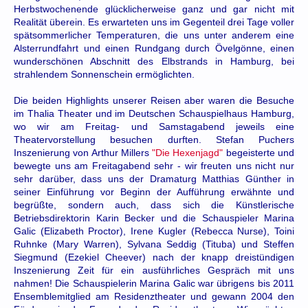
Herbstwochenende glücklicherweise ganz und gar nicht mit
Realität überein. Es erwarteten uns im Gegenteil drei Tage voller
spätsommerlicher Temperaturen, die uns unter anderem eine
Alsterrundfahrt und einen Rundgang durch Övelgönne, einen
wunderschönen Abschnitt des Elbstrands in Hamburg, bei
strahlendem Sonnenschein ermöglichten.
Die beiden Highlights unserer Reisen aber waren die Besuche
im Thalia Theater und im Deutschen Schauspielhaus Hamburg,
wo wir am Freitag- und Samstagabend jeweils eine
Theatervorstellung besuchen durften. Stefan Puchers
Inszenierung von Arthur Millers
"Die Hexenjagd"
begeisterte und
bewegte uns am Freitagabend sehr - wir freuten uns nicht nur
sehr darüber, dass uns der Dramaturg Matthias Günther in
seiner Einführung vor Beginn der Aufführung erwähnte und
begrüßte, sondern auch, dass sich die Künstlerische
Betriebsdirektorin Karin Becker und die Schauspieler Marina
Galic (Elizabeth Proctor), Irene Kugler (Rebecca Nurse), Toini
Ruhnke (Mary Warren), Sylvana Seddig (Tituba) und Steffen
Siegmund (Ezekiel Cheever) nach der knapp dreistündigen
Inszenierung Zeit für ein ausführliches Gespräch mit uns
nahmen! Die Schauspielerin Marina Galic war übrigens bis 2011
Ensemblemitglied am Residenztheater und gewann 2004 den