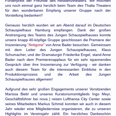
Förderpreis der Freunde des Residenztheaters. Wir möchten
uns noch einmal ganz herzlich beim Team des Thalia Theaters
für den wunderbaren Empfang unserer Gruppe nach der
Vorstellung bedanken!!
Genauso herzlich wurden wir am Abend darauf im Deutschen
Schauspielhaus Hamburg empfangen. Dank der großen
Anstrengung des Teams des Jungen Schauspielhauses konnte
unsere knapp 40-köpfige Gruppe geschlossen die Premiere der
Inszenierung
"Antigone"
von Anne Bader besuchen. Gemeinsam
mit dem Leiter des Jungen Schauspielhauses, Klaus
Schumacher, und der Dramaturgin Friederike Engel, stand Anne
Bader nach dem Premierenapplaus für ein sehr ispannendes
Gespräch über ihre Inszenierung zur Verfügung - wir danken
auch diesem Team für die interessanten Einblicke in den
Produktionsprozess und die Arbeit des Jungen
Schauspielhauses allgemein!
Aufgrund des sehr großen Engagements unserer Vorsitzenden
Marissa Biebl und unseres Kuratoriumsmitglieds Ingo Meyr,
Geschäftsführer bei nova | reisen Lufthansa City Center sowie
seines Mitarbeiters Markus Schmid konnten wir auch in diesem
Jahr wieder eine Mitgliederreise organisieren, die zu unseren
Highlights im Vereinsjahr zählt. Ein herzliches Dankeschön